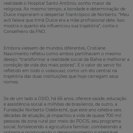
realidade o Hospital Santo Antônio, sonho maior da
religiosa. Ao mesmo tempo, a bondade e determinação de
Dulce inspiraram o despertar filantrópico de Norberto. “Meu
avô falava que Irmã Dulce era a mãe profissional dele. Isso
mostra o quanto ela influenciou sua trajetória”, conta o
Conselheiro da FNO.
Embora viessem de mundos diferentes, Cristiane
Nascimento refletiu como ambos partilhavam o mesmo
desejo: “transformar a realidade social da Bahia e melhorar a
condição de vida dos mais pobres”. E o valor do servir foi
refletido em todo o
videocast
, como um elo central na
trajetória das duas instituições que hoje carregam seus
nomes.
Se de um lado a OSID, há 66 anos, oferece saúde, educação
e assistência social a milhões de brasileiros, de outro, a
Fundação Norberto Odebrecht, que este ano celebra seis
décadas de atuação, já impactou a vida de quase 700 mil
pessoas da zona rural por meio do PDCIS, seu programa
social, fortalecendo a agricultura familiar, combatendo a
pobreza e promovendo o desenvolvimento sustentável.