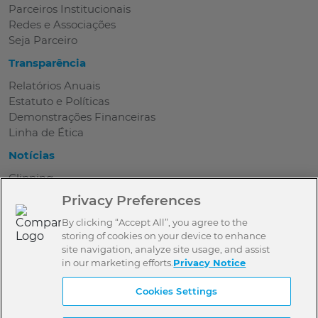
Parceiros Institucionais
Redes e Associações
Seja Parceiro
Transparência
Relatórios Anuais
Estatuto e Políticas
Demonstrações Financeiras
Linha de Ética
Notícias
Clipping
Privacy Preferences
Contato
Perguntas Frequentes
By clicking “Accept All”, you agree to the
storing of cookies on your device to enhance
Onde Estamos
site navigation, analyze site usage, and assist
Trabalhe Conosco
in our marketing efforts.
Privacy Notice
Seja Parceiro
Contato
Cookies Settings
Imprensa