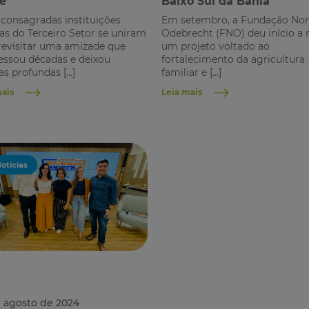
e
Baixo Sul da Bahia
consagradas instituições
Em setembro, a Fundação Nor
as do Terceiro Setor se uniram
Odebrecht (FNO) deu início a 
revisitar uma amizade que
um projeto voltado ao
essou décadas e deixou
fortalecimento da agricultura
s profundas […]
familiar e […]
mais
Leia mais
otícias
 agosto de 2024