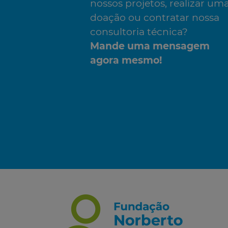
nossos projetos, realizar um
doação ou contratar nossa
consultoria técnica?
Mande uma mensagem
agora mesmo!