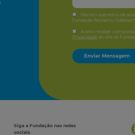
a
Declaro que estou de ac
Fundação Norberto Odebrech
Aceito receber comunica
Privacidade
do site da Funda
Siga a Fundação nas redes
sociais