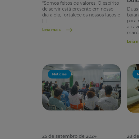
Dulc
“Somos feitos de valores. O espírito
de servir está presente em nosso
Duas 
dia a dia, fortalece os nossos laços e
baian
[…]
para 
atrav
Leia mais
marca
Leia 
Notícias
N
25 de setembro de 2024
28 de