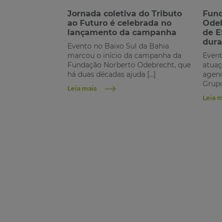
Jornada coletiva do Tributo
Fund
ao Futuro é celebrada no
Odeb
lançamento da campanha
de E
dura
Evento no Baixo Sul da Bahia
marcou o início da campanha da
Event
Fundação Norberto Odebrecht, que
atuaç
há duas décadas ajuda […]
agend
Grupo
Leia mais
Leia 