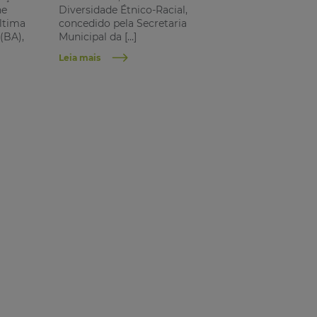
ne
Diversidade Étnico-Racial,
ltima
concedido pela Secretaria
 (BA),
Municipal da […]
Leia mais