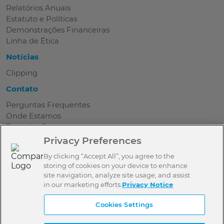
Relatórios Anuais
Estatuto e Políticas
Demonstrações Financeiras
Linha de Ética
Notícias
Clipping
Contato
Perguntas Frequentes
Onde Estamos
Trabalhe Conosco
Seja Parceiro
Privacy Preferences
Contato
By clicking “Accept All”, you agree to the
Imprensa
storing of cookies on your device to enhance
site navigation, analyze site usage, and assist
Aviso de Privacidade
in our marketing efforts.
Privacy Notice
Cookies Settings
Termos de Uso
Política de Privacidade