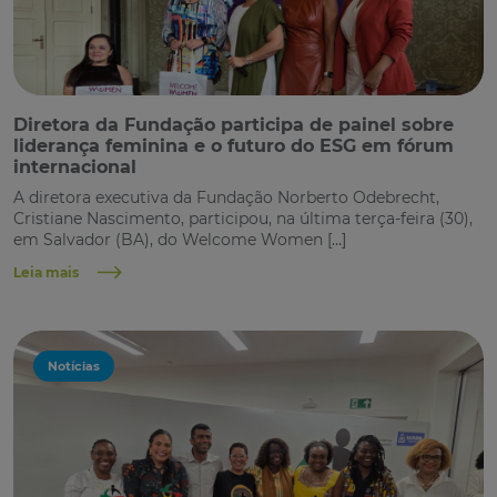
Diretora da Fundação participa de painel sobre
liderança feminina e o futuro do ESG em fórum
internacional
A diretora executiva da Fundação Norberto Odebrecht,
Cristiane Nascimento, participou, na última terça-feira (30),
em Salvador (BA), do Welcome Women […]
Leia mais
Notícias