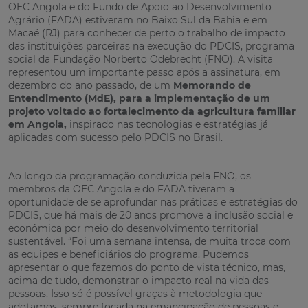
OEC Angola e do Fundo de Apoio ao Desenvolvimento
Agrário (FADA) estiveram no Baixo Sul da Bahia e em
Macaé (RJ) para conhecer de perto o trabalho de impacto
das instituições parceiras na execução do PDCIS, programa
social da Fundação Norberto Odebrecht (FNO). A visita
representou um importante passo após a assinatura, em
dezembro do ano passado, de um
Memorando de
Entendimento (MdE), para a implementação de um
projeto voltado ao fortalecimento da agricultura familiar
em Angola
,
inspirado nas tecnologias e estratégias já
aplicadas com sucesso pelo PDCIS no Brasil.
Ao longo da programação conduzida pela FNO, os
membros da OEC Angola e do FADA tiveram a
oportunidade de se aprofundar nas práticas e estratégias do
PDCIS, que há mais de 20 anos promove a inclusão social e
econômica por meio do desenvolvimento territorial
sustentável. “Foi uma semana intensa, de muita troca com
as equipes e beneficiários do programa. Pudemos
apresentar o que fazemos do ponto de vista técnico, mas,
acima de tudo, demonstrar o impacto real na vida das
pessoas. Isso só é possível graças à metodologia que
adotamos, sempre focada na emancipação de pessoas e