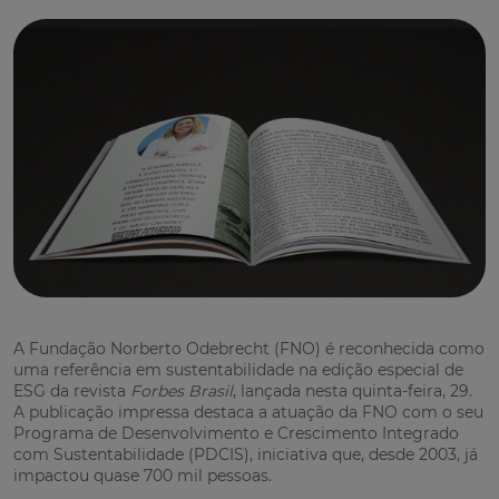
A Fundação Norberto Odebrecht (FNO) é reconhecida como
uma referência em sustentabilidade na edição especial de
ESG da revista
Forbes Brasil
, lançada nesta quinta-feira, 29.
A publicação impressa destaca a atuação da FNO com o seu
Programa de Desenvolvimento e Crescimento Integrado
com Sustentabilidade (PDCIS), iniciativa que, desde 2003, já
impactou quase 700 mil pessoas.