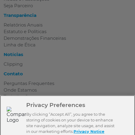
Seja Parceiro
Transparência
Relatórios Anuais
Estatuto e Políticas
Demonstrações Financeiras
Linha de Ética
Notícias
Clipping
Contato
Perguntas Frequentes
Onde Estamos
Trabalhe Conosco
Seja Parceiro
Privacy Preferences
Contato
By clicking “Accept All”, you agree to the
Imprensa
storing of cookies on your device to enhance
site navigation, analyze site usage, and assist
Aviso de Privacidade
in our marketing efforts.
Privacy Notice