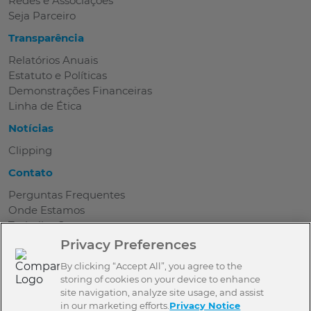
Redes e Associações
Seja Parceiro
Transparência
Relatórios Anuais
Estatuto e Políticas
Demonstrações Financeiras
Linha de Ética
Notícias
Clipping
Contato
Perguntas Frequentes
Onde Estamos
Trabalhe Conosco
Seja Parceiro
Privacy Preferences
Contato
By clicking “Accept All”, you agree to the
Imprensa
storing of cookies on your device to enhance
Aviso de Privacidade
site navigation, analyze site usage, and assist
in our marketing efforts.
Privacy Notice