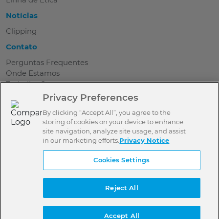
Notícias
Clipping
Contato
Perguntas Frequentes
Onde Estamos
Trabalhe Conosco
Seja Parceiro
Privacy Preferences
Contato
By clicking “Accept All”, you agree to the
Imprensa
storing of cookies on your device to enhance
Aviso de Privacidade
site navigation, analyze site usage, and assist
in our marketing efforts.
Privacy Notice
Termos de Uso
Cookies Settings
Política de Privacidade
Reject All
Seja um doador
Accept All