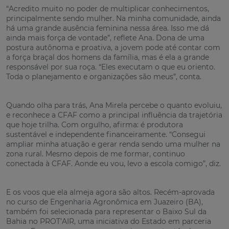
“Acredito muito no poder de multiplicar conhecimentos,
principalmente sendo mulher. Na minha comunidade, ainda
há uma grande ausência feminina nessa área. Isso me dá
ainda mais força de vontade”, reflete Ana. Dona de uma
postura autônoma e proativa, a jovem pode até contar com
a força braçal dos homens da família, mas é ela a grande
responsável por sua roça. “Eles executam o que eu oriento.
Toda o planejamento e organizações são meus”, conta.
Quando olha para trás, Ana Mirela percebe o quanto evoluiu,
e reconhece a CFAF como a principal influência da trajetória
que hoje trilha. Com orgulho, afirma: é produtora
sustentável e independente financeiramente. “Consegui
ampliar minha atuação e gerar renda sendo uma mulher na
zona rural. Mesmo depois de me formar, continuo
conectada à CFAF. Aonde eu vou, levo a escola comigo”, diz.
E os voos que ela almeja agora são altos. Recém-aprovada
no curso de Engenharia Agronômica em Juazeiro (BA),
também foi selecionada para representar o Baixo Sul da
Bahia no PROT’AIR, uma iniciativa do Estado em parceria