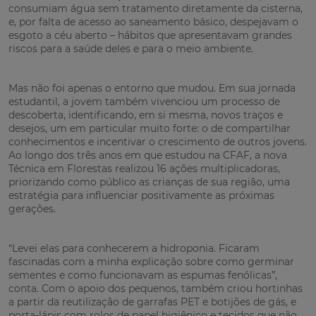
consumiam água sem tratamento diretamente da cisterna,
e, por falta de acesso ao saneamento básico, despejavam o
esgoto a céu aberto – hábitos que apresentavam grandes
riscos para a saúde deles e para o meio ambiente.
Mas não foi apenas o entorno que mudou. Em sua jornada
estudantil, a jovem também vivenciou um processo de
descoberta, identificando, em si mesma, novos traços e
desejos, um em particular muito forte: o de compartilhar
conhecimentos e incentivar o crescimento de outros jovens.
Ao longo dos três anos em que estudou na CFAF, a nova
Técnica em Florestas realizou 16 ações multiplicadoras,
priorizando como público as crianças de sua região, uma
estratégia para influenciar positivamente as próximas
gerações.
“Levei elas para conhecerem a hidroponia. Ficaram
fascinadas com a minha explicação sobre como germinar
sementes e como funcionavam as espumas fenólicas”,
conta. Com o apoio dos pequenos, também criou hortinhas
a partir da reutilização de garrafas PET e botijões de gás, e
porta-lápis com rolos de papel higiênico e tecidos que não